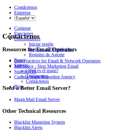
Contáctenos
Empresa
Comprar
Funciones
Contáctenos
Distribuidores
Iniciar sesión
Resources for Email Operators
Registro de Distribuidor
Registro de Agente
Foros
Best Practices for Email & Network Operators
Soporte
MIPSpace - Stop Marketing Email
¿Qué es el spam?
SpamRATS
Testimonios
Canada Spam Reporting Agency
Contáctenos
Blog
Need a Better Email Server?
MagicMail Email Server
Other Technical Resources
Blacklist Mastering System
Blacklist Alerts